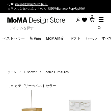
8/10
商品発送休業のお知らせ
カラフルなタオル&スリッパ。
韓国発Banaco Pop-Up開催
0
ベストセラー
新商品
MoMA限定
ギフト
セール
すべ
ホーム
Discover
Iconic Furnitures
このカテゴリーのベストセラー