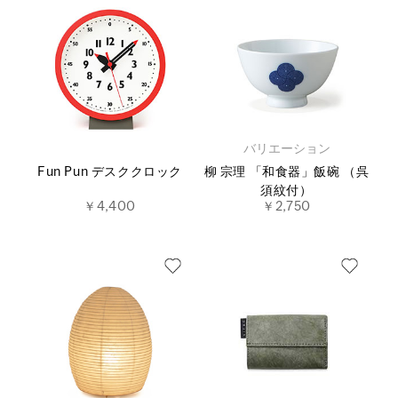
バリエーション
Fun Pun デスククロック
柳 宗理 「和食器」飯碗 （呉
須紋付）
￥4,400
￥2,750