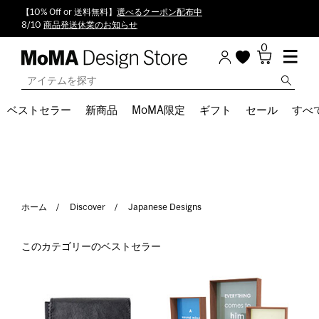
【10% Off or 送料無料】
選べるクーポン配布中
8/10
商品発送休業のお知らせ
0
ベストセラー
新商品
MoMA限定
ギフト
セール
すべ
ホーム
Discover
Japanese Designs
このカテゴリーのベストセラー