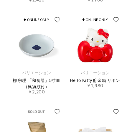
￥2,420
￥1,760
バリエーション
バリエーション
柳 宗理 「和食器」5寸皿
Hello Kitty 貯金箱 リボン
￥1,980
（呉須紋付）
￥2,200