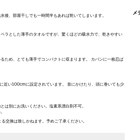
メ
脱水後、部屋干しでも一時間半もあれば乾いてしまいます。
ラペラとした薄手のタオルですが、驚くほどの吸水力で、乾きやすい
るため、とても薄手でコンパクトに収まります。 カバンに一枚忍ば
に近い100cmに設定されています。 首にかけたり、頭に巻いても少
物とは別にお洗いください。塩素系漂白剤不可。
い。
よる交換は致しかねます。予めご了承ください。