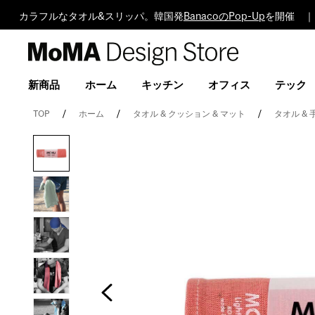
カラフルなタオル&スリッパ。韓国発
BanacoのPop-Up
を開催 ｜
MoMA
Design
Store
新商品
ホーム
キッチン
オフィス
テック
TOP
ホーム
タオル & クッション & マット
タオル &