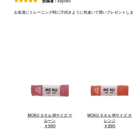
投稿者：
kayoko
お友達にトレーニング時に汗拭きように色違いで買いプレゼントし
MOKU タオル Mサイズ マ
MOKU タオル Mサイズ オ
ルーン
レンジ
￥990
￥990