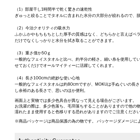
（1）部屋干し1時間半で乾く驚きの速乾性
ぎゅっと絞ることでタオルに含まれた水分の大部分が絞れるので、
（2）今治クオリティの吸水力
ふかふかやもちもちとした厚手の質感はなく、どちらかと言えばペ
だけでなくしっかりと水分を拭き取ることができます。
（3）重さ僅か50ｇ
一般的なフェイスタオルと比べ、約半分の軽さ。細い糸を使用してい
せておくだけでオールマイティーに活躍してくれます。
（4）長さ100cmの絶妙な使い心地
一般的なフェイスタオルは約80cmですが、MOKUは手ぬぐいの長さ
し余裕のある長さで、思いのほか便利。
画面上と実物では多少色具合が異なって見える場合がございます。
お洗濯の際は、多少色落ち、毛羽落ちすることがありますので他の
濡れたまま使用すると色移りする恐れがありますのでご注意くださ
※商品パッケージは商品保護の為の物です。 パッケージダメージに