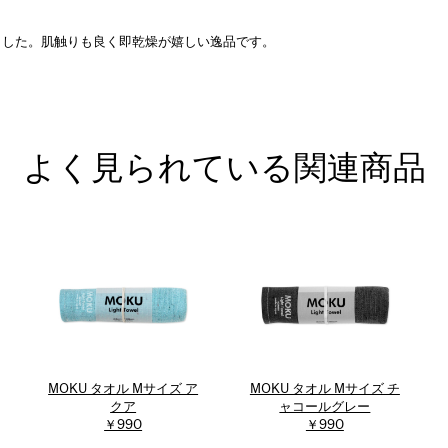
ました。肌触りも良く即乾燥が嬉しい逸品です。
よく見られている関連商品
MOKU タオル Mサイズ ア
MOKU タオル Mサイズ チ
クア
ャコールグレー
￥990
￥990