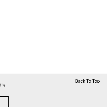
Back To Top
Back To Top
算時