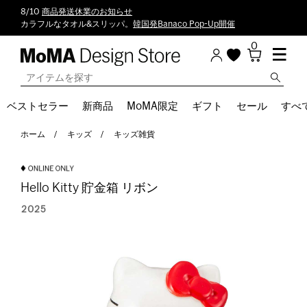
8/10
商品発送休業のお知らせ
カラフルなタオル&スリッパ。
韓国発Banaco Pop-Up開催
0
ベストセラー
新商品
MoMA限定
ギフト
セール
すべ
ホーム
キッズ
キッズ雑貨
Hello Kitty 貯金箱 リボン
2025