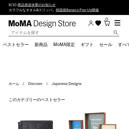
8/10
商品発送休業のお知らせ
カラフルなタオル&スリッパ。
韓国発Banaco Pop-Up開催
0
ベストセラー
新商品
MoMA限定
ギフト
セール
すべ
ホーム
Discover
Japanese Designs
このカテゴリーのベストセラー