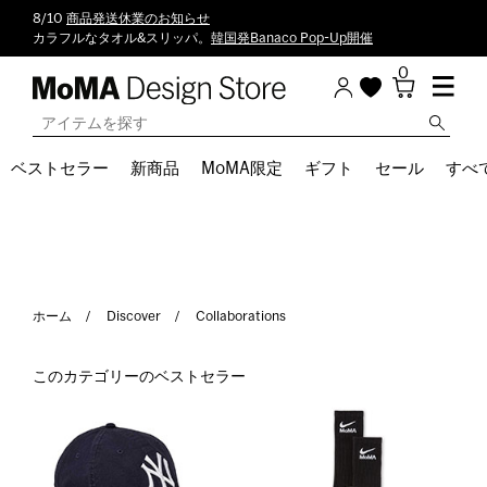
8/10
商品発送休業のお知らせ
カラフルなタオル&スリッパ。
韓国発Banaco Pop-Up開催
0
ベストセラー
新商品
MoMA限定
ギフト
セール
すべ
ホーム
Discover
Collaborations
このカテゴリーのベストセラー