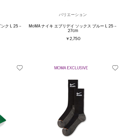
バリエーション
ンク L 25－
MoMA ナイキ エブリデイ ソックス ブルー L 25－
27cm
￥2,750