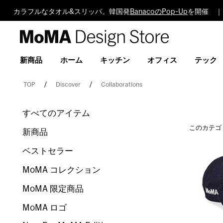
カラフルなタオル&スリッパ。韓国発
BanacoのPop-Up
を開催 ｜ 
MoMA
Design
Store
新商品
ホーム
キッチン
オフィス
テック
TOP
Discover
Collaborations
すべてのアイテム
このカテゴ
新商品
ベストセラー
MoMA コレクション
MoMA 限定商品
MoMA ロゴ