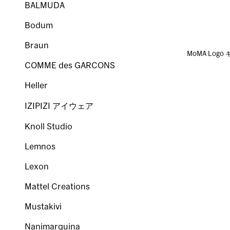
BALMUDA
Bodum
Braun
MoMA Logo 
COMME des GARCONS
Heller
IZIPIZI アイウェア
Knoll Studio
Lemnos
Lexon
Mattel Creations
Mustakivi
Nanimarquina