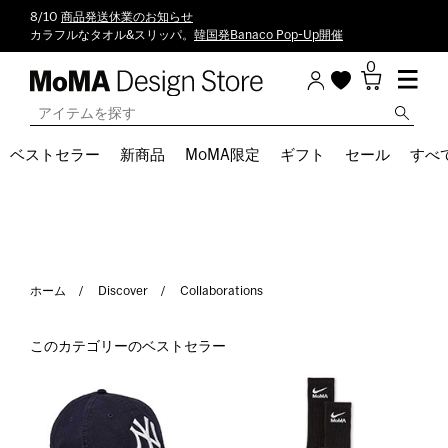
8/10
商品発送休業のお知らせ
カラフルなタオル&スリッパ。
韓国発Banaco Pop-Up開催
0
ベストセラー
新商品
MoMA限定
ギフト
セール
すべ
ホーム
Discover
Collaborations
このカテゴリーのベストセラー