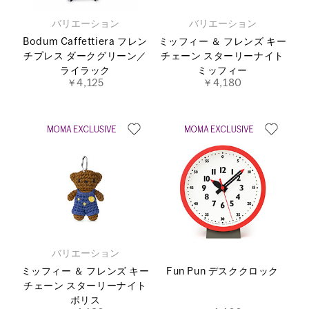
バリエーション
バリエーション
Bodum Caffettiera フレン
ミッフィー ＆ フレンズ キー
チプレス ダークグリーン／
チェーン スターリーナイト
ライラック
ミッフィー
￥4,125
￥4,180
バリエーション
ミッフィー ＆ フレンズ キー
Fun Pun デスククロック
チェーン スターリーナイト
ボリス