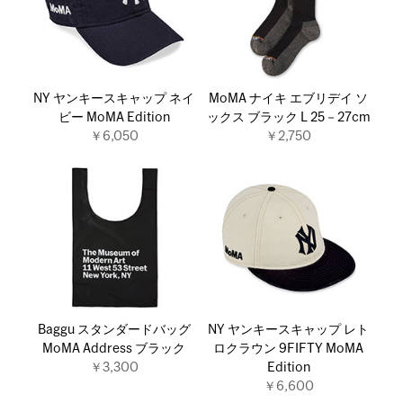
NY ヤンキースキャップ ネイ
MoMA ナイキ エブリデイ ソ
ビー MoMA Edition
ックス ブラック L 25－27cm
￥6,050
￥2,750
Baggu スタンダードバッグ
NY ヤンキースキャップ レト
MoMA Address ブラック
ロクラウン 9FIFTY MoMA
￥3,300
Edition
￥6,600