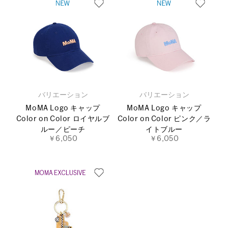
バリエーション
バリエーション
MoMA Logo キャップ
MoMA Logo キャップ
Color on Color ロイヤルブ
Color on Color ピンク／ラ
ルー／ピーチ
イトブルー
￥6,050
￥6,050