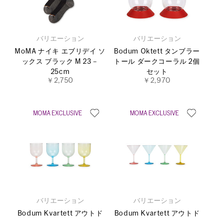
バリエーション
バリエーション
MoMA ナイキ エブリデイ ソ
Bodum Oktett タンブラー
ックス ブラック M 23－
トール ダークコーラル 2個
25cm
セット
￥2,750
￥2,970
バリエーション
バリエーション
Bodum Kvartett アウトド
Bodum Kvartett アウトド