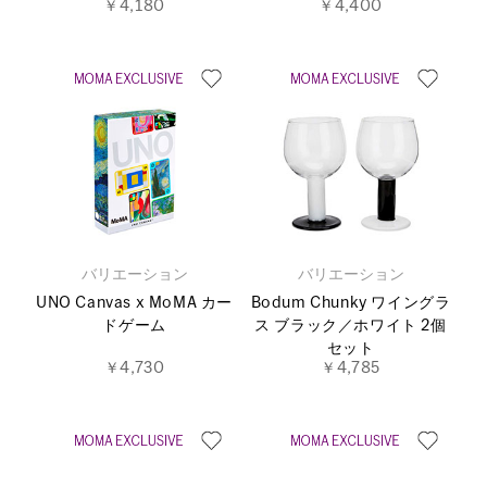
￥4,180
￥4,400
バリエーション
バリエーション
UNO Canvas x MoMA カー
Bodum Chunky ワイングラ
ドゲーム
ス ブラック／ホワイト 2個
セット
￥4,730
￥4,785