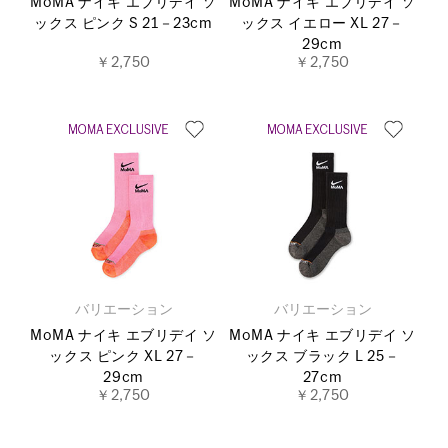
MoMA ナイキ エブリデイ ソ
MoMA ナイキ エブリデイ ソ
ックス ピンク S 21－23cm
ックス イエロー XL 27－
29cm
￥2,750
￥2,750
バリエーション
バリエーション
MoMA ナイキ エブリデイ ソ
MoMA ナイキ エブリデイ ソ
ックス ピンク XL 27－
ックス ブラック L 25－
29cm
27cm
￥2,750
￥2,750