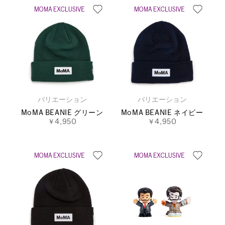
バリエーション
バリエーション
MoMA BEANIE グリーン
MoMA BEANIE ネイビー
￥4,950
￥4,950