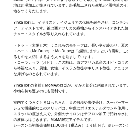
地は起毛加工が施されています。起毛加工された生地と4層構造のイ
地をつくりだします。
Yinka Iloriは、イギリスとナイジェリアの伝統を融合させ、コ
アーティストです。彼は西アフリカの織物からインスパイアされた鮮
チャー・スタイルが取り入れられています。
・ドット（太陽と木）：これらのモチーフは、長い冬が終わり、夏
・ハート（Mo Dupe）：Mo Dupeは「感謝します」という意
るものを大切にするよう人々を励ましています。
・コーラナッツ（オビ）：この柄は、西アフリカ原産のオビ・コラ
ら裕福な人々、男性、女性、イスラム教徒やキリスト教徒、アニミ
な捧げものとされています。
Yinka Iloriの名前とMoMAのロゴが、かかと部分に刺繍され
小物を持ち運ぶのにも便利です。
室内でくつろぐときはもちろん、犬の散歩や郵便受け、スーパーマ
シュで機能的なこのスリッパは、中敷にポリエステルダウンを使用
スリッパの底は丈夫で、外側のナイロンはテフロン加工で汚れや水
の液体もはじきます。MoMA限定アイテムです。
シーズン当初販売価格11,000円（税込み）より値下げ。※シーズン当初 20