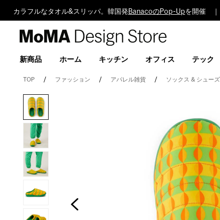
カラフルなタオル&スリッパ。韓国発
BanacoのPop-Up
を開催 ｜
MoMA
Design
Store
新商品
ホーム
キッチン
オフィス
テック
TOP
ファッション
アパレル雑貨
ソックス & シュー