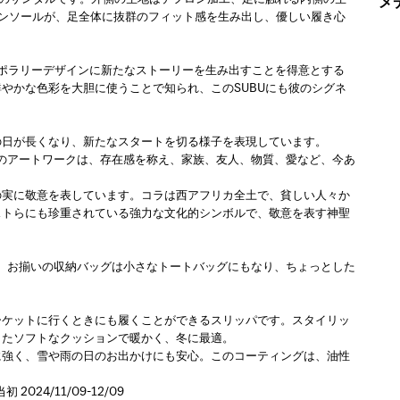
メ
ンソールが、足全体に抜群のフィット感を生み出し、優しい履き心
ンテンポラリーデザインに新たなストーリーを生み出すことを得意とする
やかな色彩を大胆に使うことで知られ、このSUBUにも彼のシグネ
の日が長くなり、新たなスタートを切る様子を表現しています。
味。このアートワークは、存在感を称え、家族、友人、物質、愛など、今あ
の実に敬意を表しています。コラは西アフリカ全土で、貧しい人々か
ストらにも珍重されている強力な文化的シンボルで、敬意を表す神聖
ています。お揃いの収納バッグは小さなトートバッグにもなり、ちょっとした
ーケットに行くときにも履くことができるスリッパです。スタイリッ
したソフトなクッションで暖かく、冬に最適。
に強く、雪や雨の日のお出かけにも安心。このコーティングは、油性
24/11/09-12/09