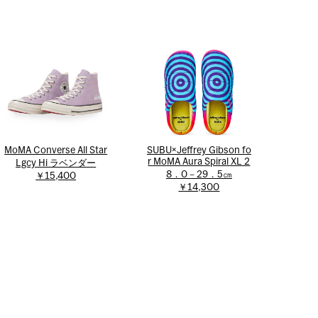
SUBU×Jeffrey Gibson fo
MoMA Converse All Star
r MoMA Aura Spiral XL 2
Lgcy Hi ラベンダー
8．0－29．5㎝
￥15,400
￥14,300