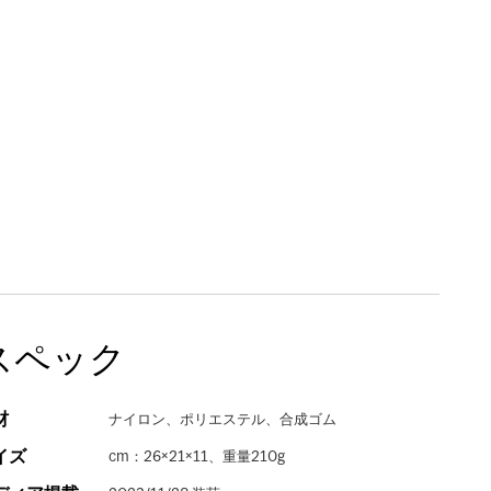
スペック
材
ナイロン、ポリエステル、合成ゴム
イズ
cm：26×21×11、重量210g