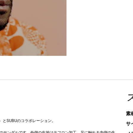
素
リ）とSUBUのコラボレーション。
サ
用のサンダルです。外側の生地はテフロン加工、足に触れる内側の生