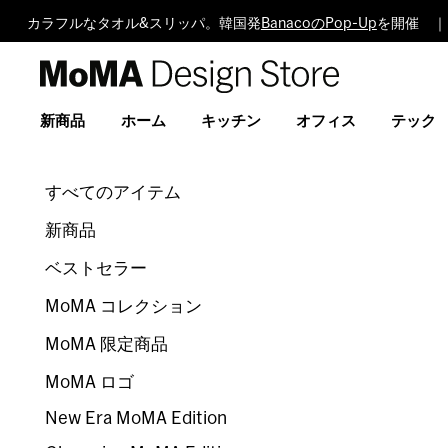
カラフルなタオル&スリッパ。韓国発
BanacoのPop-Up
を開催 ｜
MoMA
Design
Store
新商品
ホーム
キッチン
オフィス
テック
すべてのアイテム
新商品
ベストセラー
MoMA コレクション
MoMA 限定商品
MoMA ロゴ
New Era MoMA Edition