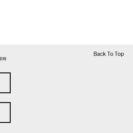
Back To Top
Back To Top
算時