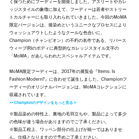
く保つためにフーディーを開発しました。アスリートやカレ
ッジスタイルの象徴に加えて、フーディーは若者やストリー
トカルチャーにも取り入れられていきました。今回のMoMA
限定バージョンは、後染めというユニークなプロセスにより
ウォッシュアウトしたようなクールな色合いに、
Champion（チャンピオン）の不朽の名作である、リバース
ウィーブ(R)のボディに典型的なカレッジスタイル文字の
「MoMA」があしらわれたスペシャルアイテムです。
MoMA限定フーディーは、2017年の展覧会『Items: Is
Fashion Modern?』に合わせて誕生しました。Championフ
ーディーのオリジナルバージョンは、MoMAコレクションに
収蔵されています。
>> Championのデザインをもっと見る
※製品染めの特性上、裏地の毛羽立ちや、製品によって多少
の色味が違う場合がありますのでご了承ください。
※製品工程上、ワッペン部分の仕上げが統一ではありませ
ん。仕様となりますので予めご了承ください。