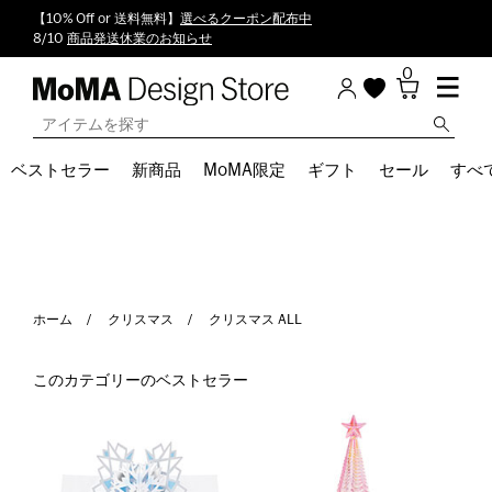
【10% Off or 送料無料】
選べるクーポン配布中
8/10
商品発送休業のお知らせ
0
ベストセラー
新商品
MoMA限定
ギフト
セール
すべ
ホーム
クリスマス
クリスマス ALL
このカテゴリーのベストセラー