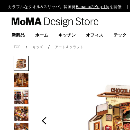
カラフルなタオル&スリッパ。韓国発
BanacoのPop-Up
を開催 ｜
MoMA
Design
Store
新商品
ホーム
キッチン
オフィス
テック
TOP
キッズ
アート & クラフト