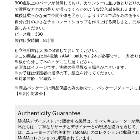
300点以上のパーツが付属しており、カウンターに並ぶ色とりどり
で濃厚なカカオの香りが漂ってくるかのような没入感を味わえます。
成後は柔らかな光で空間全体を照らし、よりリアルで温かみのある
自分だけの小さなチョコレートショップを作り上げる楽しさと、完
楽しみください。
ピース数：330
製作目安時間：8時間
組立説明書は大切に保管しておいてください。
※この商品には単4電池（AAA battery）2本が必要です。（別売り
※板から外して木のトゲにご注意ください。
※写真はイメージです。実際の商品異なる場合がございます。
※お子様は保護者の指導の下、組立を行ってください。
※対象年齢：14歳以上
※商品パッケージは商品保護の為の物です。 パッケージダメージに
【※割引対象外】
Authenticity Guarantee
MoMAデザインストアで販売する製品は、すべてキュレーターが
私たちは、丁寧なリサーチとデザイナーとの密接な協力を通じて、
は、ニューヨーク近代美術館（MoMA）のコレクションに収蔵さ
MoMAコレクションに収蔵されています。