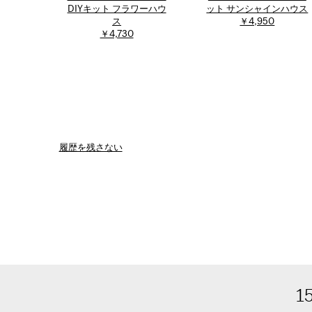
DIYキット フラワーハウ
ット サンシャインハウス
ス
￥4,950
￥4,730
履歴を残さない
1