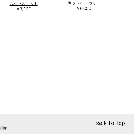
キット ベーカリー
スハウス キット
￥6,050
￥3,300
Back To Top
Back To Top
算時