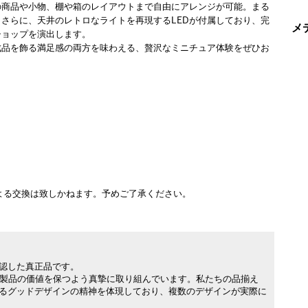
の商品や小物、棚や箱のレイアウトまで自由にアレンジが可能。まる
さらに、天井のレトロなライトを再現するLEDが付属しており、完
メ
ショップを演出します。
成品を飾る満足感の両方を味わえる、贅沢なミニチュア体験をぜひお
）
よる交換は致しかねます。予めご了承ください。
承認した真正品です。
製品の価値を保つよう真摯に取り組んでいます。私たちの品揃え
れるグッドデザインの精神を体現しており、複数のデザインが実際に