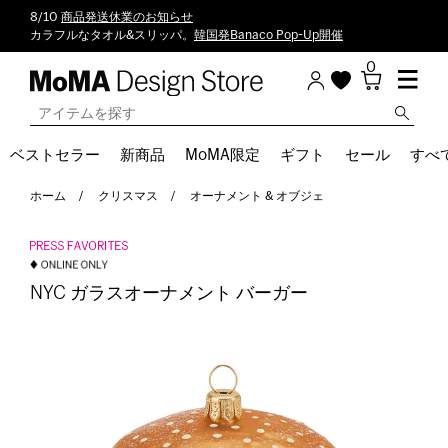
8/10
商品発送休業のお知らせ
カラフルなタオル&スリッパ。
韓国発Banaco Pop-Up開催
0
ベストセラー
新商品
MoMA限定
ギフト
セール
すべ
ホーム
クリスマス
オーナメント & オブジェ
NYC ガラスオーナメント バーガー