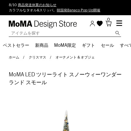
8/10
商品発送休業のお知らせ
カラフルなタオル&スリッパ。
韓国発Banaco Pop-Up開催
0
ベストセラー
新商品
MoMA限定
ギフト
セール
すべ
ホーム
クリスマス
オーナメント & オブジェ
MoMA LED ツリーライト スノーウィーワンダー
ランド スモール