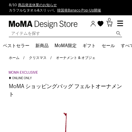
8/10
商品発送休業のお知らせ
カラフルなタオル&スリッパ。
韓国発Banaco Pop-Up開催
0
ベストセラー
新商品
MoMA限定
ギフト
セール
すべ
ホーム
クリスマス
オーナメント & オブジェ
MoMA ショッピングバッグ フェルトオーナメン
ト