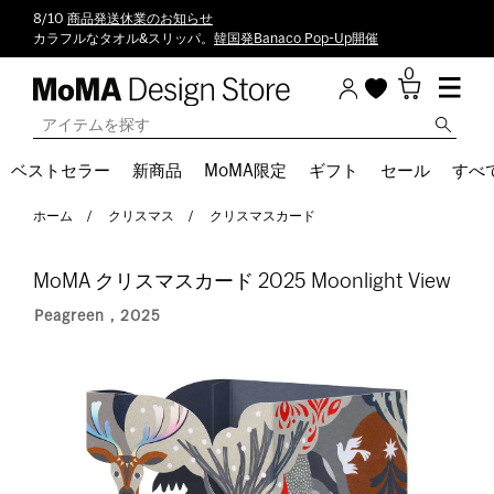
8/10
商品発送休業のお知らせ
カラフルなタオル&スリッパ。
韓国発Banaco Pop-Up開催
0
ベストセラー
新商品
MoMA限定
ギフト
セール
すべ
ホーム
クリスマス
クリスマスカード
MoMA クリスマスカード 2025 Moonlight View
Peagreen，2025