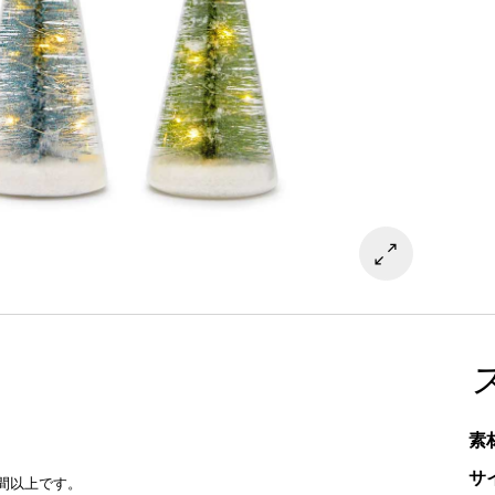
素
サ
間以上です。