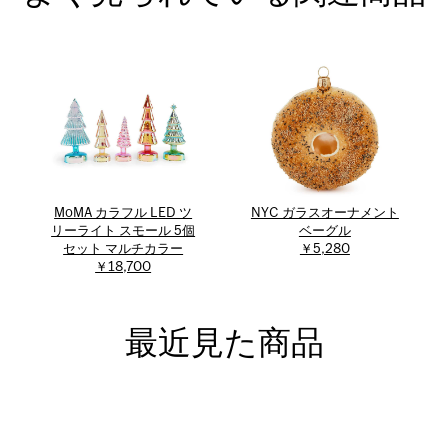
MoMA カラフル LED ツ
NYC ガラスオーナメント
リーライト スモール 5個
ベーグル
セット マルチカラー
￥5,280
￥18,700
最近見た商品