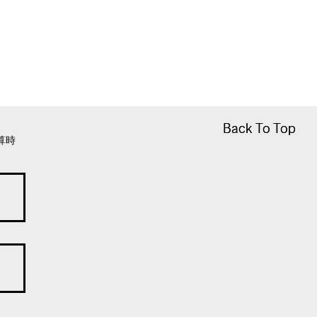
Back To Top
Back To Top
算時