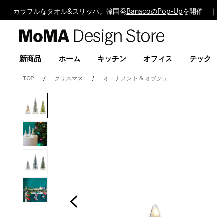
カラフルなタオル&スリッパ。韓国発
BanacoのPop-Up
を開催 ｜
MoMA
Design
Store
新商品
ホーム
キッチン
オフィス
テック
TOP
クリスマス
オーナメント & オブジェ