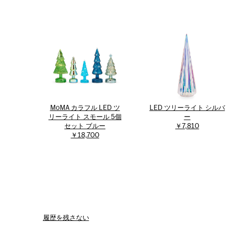
MoMA カラフル LED ツ
LED ツリーライト シルバ
リーライト スモール 5個
ー
セット ブルー
￥7,810
￥18,700
履歴を残さない