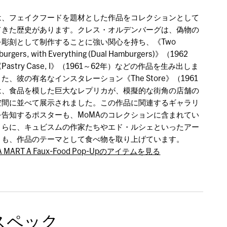
Aは、フェイクフードを題材とした作品をコレクションとして
てきた歴史があります。クレス・オルデンバーグは、偽物の
を彫刻として制作することに強い関心を持ち、《Two
urgers, with Everything (Dual Hamburgers)》（1962
astry Case, I》（1961～62年）などの作品を生み出しま
た、彼の有名なインスタレーション《The Store》（1961
は、食品を模した巨大なレプリカが、模擬的な街角の店舗の
空間に並べて展示されました。この作品に関連するギャラリ
を告知するポスターも、MoMAのコレクションに含まれてい
さらに、キュビスムの作家たちやエド・ルシェといったアー
トも、作品のテーマとして食べ物を取り上げています。
A MART A Faux-Food Pop-Upのアイテムを見る
スペック