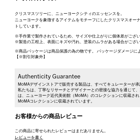
クリスマスツリーに、ニューヨークシティのエッセンスを。
ニューヨークを象徴するアイテムをモチーフにしたクリスマスオー
トしています。
※手作業で製作されているため、サイズや仕上がりに個体差がござ
※製造の工程上、表面にキズや汚れ、塗装のムラがある場合がござ
※商品パッケージは商品保護の為の物です。 パッケージダメージに
【※割引対象外】
Authenticity Guarantee
MoMAデザインストアで販売する製品は、すべてキュレーターが
私たちは、丁寧なリサーチとデザイナーとの密接な協力を通じて、
は、ニューヨーク近代美術館（MoMA）のコレクションに収蔵さ
MoMAコレクションに収蔵されています。
お客様からの商品レビュー
この商品に寄せられたレビューはまだありません。
レビューを書く