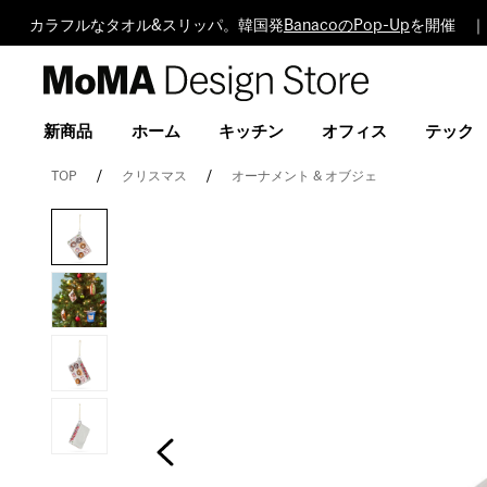
カラフルなタオル&スリッパ。韓国発
BanacoのPop-Up
を開催 ｜
MoMA
Design
Store
新商品
ホーム
キッチン
オフィス
テック
TOP
クリスマス
オーナメント & オブジェ