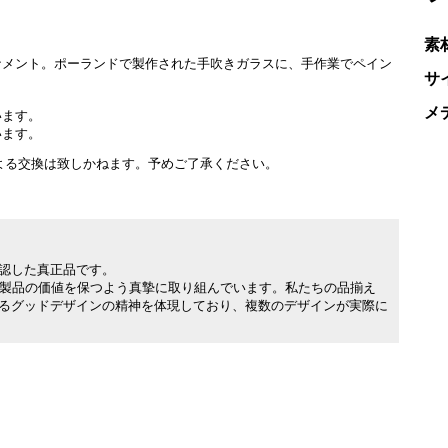
素
ナメント。ポーランドで製作された手吹きガラスに、手作業でペイン
サ
メ
います。
います。
よる交換は致しかねます。予めご了承ください。
承認した真正品です。
製品の価値を保つよう真摯に取り組んでいます。私たちの品揃え
れるグッドデザインの精神を体現しており、複数のデザインが実際に