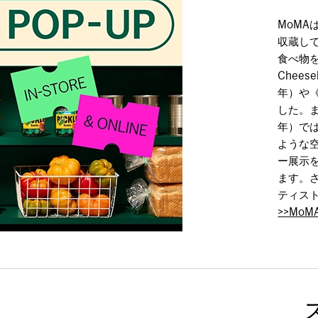
MoM
収蔵し
食べ物
Cheeseb
年）や《P
した。ま
年）で
ような
ー展示
ます。
ティス
>>MoM