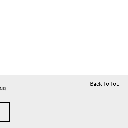
Back To Top
Back To Top
算時