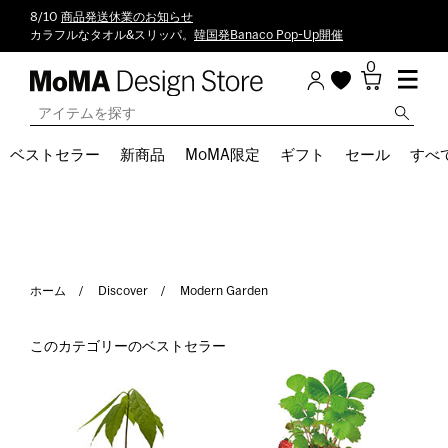
8/10
商品発送休業のお知らせ
カラフルなタオル&スリッパ。
韓国発Banaco Pop-Up開催
0
ベストセラー
新商品
MoMA限定
ギフト
セール
すべ
ホーム
Discover
Modern Garden
このカテゴリーのベストセラー