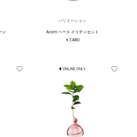
バリエーション
ージ
Acorn ベース イリディセント
￥7,480