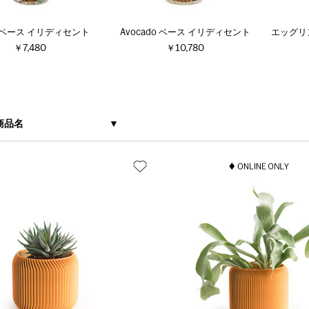
n ベース イリディセント
Avocado ベース イリディセント
エッグリ
￥7,480
￥10,780
商品名