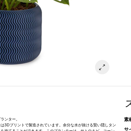
素
プランター。
は3Dプリントで製造されています。余分な水が抜ける賢い隠しタン
サ