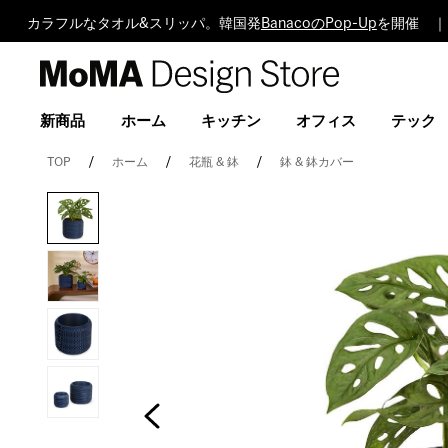
カラフルなタオル&スリッパ。韓国発
BanacoのPop-Up
を開催 ｜
MoMA
Design
Store
新商品
ホーム
キッチン
オフィス
テック
TOP
ホーム
花瓶 & 鉢
鉢 & 鉢カバー