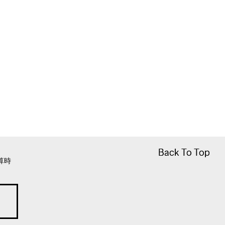
Back To Top
Back To Top
算時