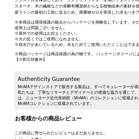
クシステムを採用しており、シンクでプランターを傾けてタンクの
スターチ、木の繊維などの発酵有機資材からなる植物由来の素材を
産ラインの最初の工程に送るため、廃棄物ゼロを実現した誇るべき
※本商品は環境保護の観点からパッケージを簡略化しています。そ
使用上は問題ございません。
※屋外での使用はお控えください。
※火の近くではご使用になれません。
※排水穴があいているため、水をためてご使用いただくことはでき
※商品パッケージは商品保護の為の物です。 パッケージダメージに
【※割引対象外】
Authenticity Guarantee
MoMAデザインストアで販売する製品は、すべてキュレーターが
私たちは、丁寧なリサーチとデザイナーとの密接な協力を通じて、
は、ニューヨーク近代美術館（MoMA）のコレクションに収蔵さ
MoMAコレクションに収蔵されています。
お客様からの商品レビュー
この商品に寄せられたレビューはまだありません。