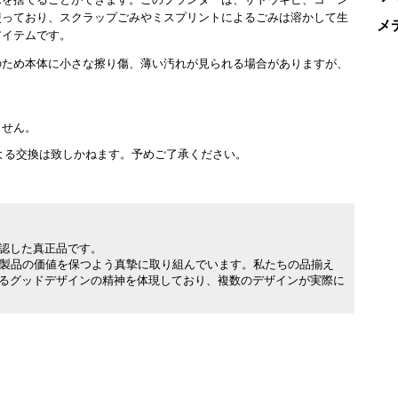
水を捨てることができます。このプランターは、サトウキビ、コーン
使っており、スクラップごみやミスプリントによるごみは溶かして生
メ
アイテムです。
のため本体に小さな擦り傷、薄い汚れが見られる場合がありますが、
ません。
よる交換は致しかねます。予めご了承ください。
承認した真正品です。
製品の価値を保つよう真摯に取り組んでいます。私たちの品揃え
れるグッドデザインの精神を体現しており、複数のデザインが実際に