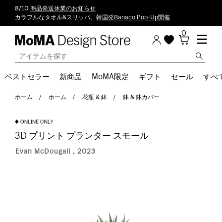
8/10
商品発送休業のお知らせ
カラフルなタオル&スリッパ。
韓国発Banaco Pop-Up開催
0
ベストセラー
新商品
MoMA限定
ギフト
セール
すべ
ホーム
ホーム
花瓶 & 鉢
鉢 & 鉢カバー
3D プリント プランター スモール
Evan McDougall，2023