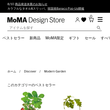
8/10
商品発送休業のお知らせ
カラフルなタオル&スリッパ。
韓国発Banaco Pop-Up開催
0
ベストセラー
新商品
MoMA限定
ギフト
セール
すべ
ホーム
Discover
Modern Garden
このカテゴリーのベストセラー