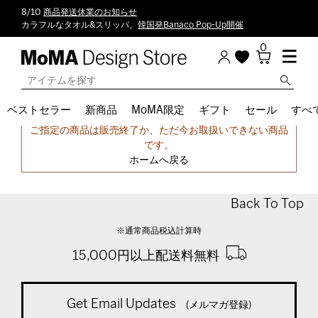
8/10
商品発送休業のお知らせ
カラフルなタオル&スリッパ。
韓国発Banaco Pop-Up開催
0
ベストセラー
新商品
MoMA限定
ギフト
セール
すべ
申し訳ございません。
ご指定の商品は販売終了か、ただ今お取扱いできない商品
です。
ホームへ戻る
Back To Top
※通常商品税込計算時
15,000円以上配送料無料
Get Email Updates
(メルマガ登録)