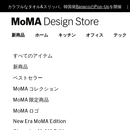
カラフルなタオル&スリッパ。韓国発
BanacoのPop-Up
を開催 ｜
MoMA
Design
Store
新商品
ホーム
キッチン
オフィス
テック
すべてのアイテム
新商品
ベストセラー
MoMA コレクション
MoMA 限定商品
MoMA ロゴ
New Era MoMA Edition