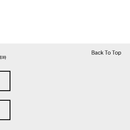
Back To Top
Back To Top
算時