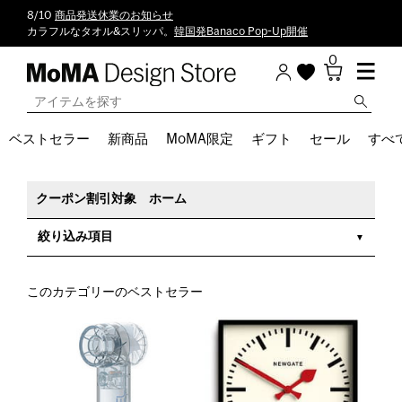
8/10
商品発送休業のお知らせ
カラフルなタオル&スリッパ。
韓国発Banaco Pop-Up開催
0
ベストセラー
新商品
MoMA限定
ギフト
セール
すべ
クーポン割引対象 ホーム
絞り込み項目
このカテゴリーのベストセラー