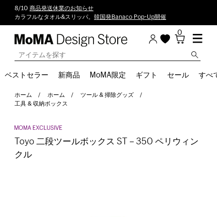
8/10
商品発送休業のお知らせ
カラフルなタオル&スリッパ。
韓国発Banaco Pop-Up開催
0
ベストセラー
新商品
MoMA限定
ギフト
セール
すべ
ホーム
ホーム
ツール & 掃除グッズ
工具 & 収納ボックス
Toyo 二段ツールボックス ST－350 ペリウィン
クル