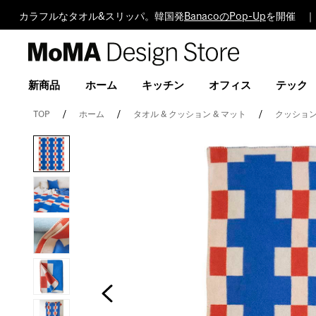
カラフルなタオル&スリッパ。韓国発
BanacoのPop-Up
を開催 ｜
MoMA
Design
Store
新商品
ホーム
キッチン
オフィス
テック
TOP
ホーム
タオル & クッション & マット
クッション