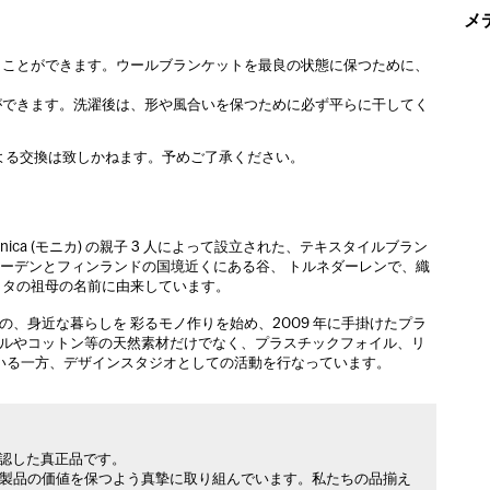
メ
くことができます。ウールブランケットを最良の状態に保つために、
ができます。洗濯後は、形や風合いを保つために必ず平らに干してく
よる交換は致しかねます。予めご了承ください。
 とMonica (モニカ) の親子 3 人によって設立された、テキスタイルブラン
ェーデンとフィンランドの国境近くにある谷、 トルネダーレンで、織
ッタの祖母の名前に由来しています。
の、身近な暮らしを 彩るモノ作りを始め、2009 年に手掛けたプラ
ウールやコットン等の天然素材だけでなく、プラスチックフォイル、リ
ている一方、デザインスタジオとしての活動を行なっています。
承認した真正品です。
製品の価値を保つよう真摯に取り組んでいます。私たちの品揃え