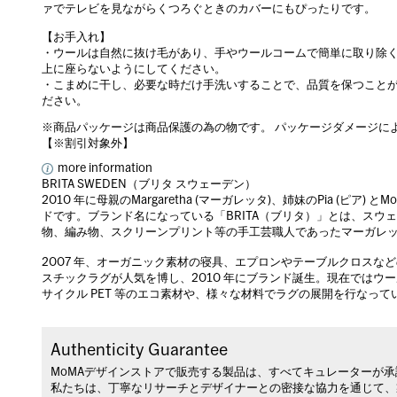
ァでテレビを見ながらくつろぐときのカバーにもぴったりです。
【お手入れ】
・ウールは自然に抜け毛があり、手やウールコームで簡単に取り除
上に座らないようにしてください。
・こまめに干し、必要な時だけ手洗いすることで、品質を保つこと
ださい。
※商品パッケージは商品保護の為の物です。 パッケージダメージに
【※割引対象外】
more information
BRITA SWEDEN（ブリタ スウェーデン）
2010 年に母親のMargaretha (マーガレッタ)、姉妹のPia (ピア)
ドです。ブランド名になっている「BRITA（ブリタ）」とは、スウ
物、編み物、スクリーンプリント等の手工芸職人であったマーガレ
2007 年、オーガニック素材の寝具、エプロンやテーブルクロスなど
スチックラグが人気を博し、2010 年にブランド誕生。現在では
サイクル PET 等のエコ素材や、様々な材料でラグの展開を行なっ
Authenticity Guarantee
MoMAデザインストアで販売する製品は、すべてキュレーターが
私たちは、丁寧なリサーチとデザイナーとの密接な協力を通じて、