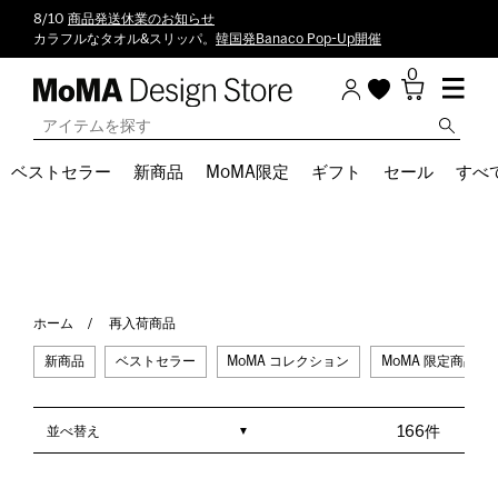
8/10
商品発送休業のお知らせ
カラフルなタオル&スリッパ。
韓国発Banaco Pop-Up開催
0
ベストセラー
新商品
MoMA限定
ギフト
セール
すべ
ホーム
再入荷商品
新商品
ベストセラー
MoMA コレクション
MoMA 限定商品
並べ替え
166件