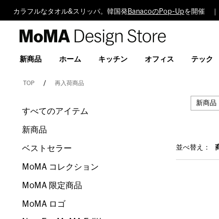
カラフルなタオル&スリッパ。韓国発
BanacoのPop-Up
を開催 ｜
MoMA
Design
Store
新商品
ホーム
キッチン
オフィス
テック
TOP
再入荷商品
新商品
すべてのアイテム
新商品
ベストセラー
並べ替え：
MoMA コレクション
MoMA 限定商品
MoMA ロゴ