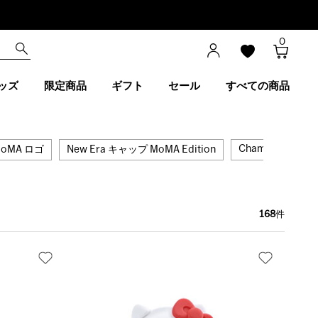
0
ッズ
限定商品
ギフト
セール
すべての商品
Champion MoMA 
oMA ロゴ
New Era キャップ MoMA Edition
168
件