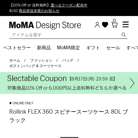
【10% Off or 送料無料】
選べるクーポン配布中
8/10
商品発送休業のお知らせ
0
ベストセラー
新商品
MoMA限定
ギフト
セール
すべ
ホーム
ファッション
バッグ
ボストンバッグ & スーツケース
Rollink FLEX 360 スピナースーツケース 80L ブ
ラック