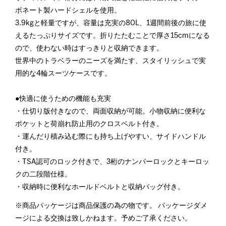
ボネート製ハードシェルを使用。
3.9kgと軽量ですが、容量は充実の80L、1週間前後の旅に使
えるたっぷりサイズです。折りたたむことで厚さ15cmになる
ので、使わない時はすっきりと収納できます。
世界中のトラベラーのニーズを満たす、スタイリッシュで実
用的な4輪スーツケースです。
●快適に使うための機能も充実
・仕切り版付きなので、両面収納が可能。小物収納に便利な
ポケットと荷崩れ防止用のクロスベルト付き。
・運んだり積み込む際にも持ち上げやすい、サイドハンドル
付き。
・TSA認可のロック付きで、3桁のナンバーロックとキーロッ
クの二段階仕様。
・収納時に便利なホールドベルトと収納バッグ付き。
※商品パッケージは商品保護の為の物です。 パッケージダメ
ージによる交換は致しかねます。予めご了承ください。