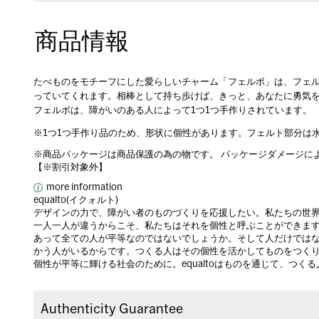
商品情報
たべものをモチーフにした愛らしいチャーム「フェルボ」は、フェ
っていてくれます。相棒として持ち歩けば、きっと、あなたに勇気
フェルボは、障がいのある人によって1つ1つ手作りされています。
※1つ1つ手作り品のため、形状に個性があります。フェルト部分は
※商品パッケージは商品保護の為の物です。 パッケージダメージに
【※割引対象外】
more information
equalto(イクォルト)
デザインの力で、障がい者のものづくりを応援したい。私たちの世
一人一人が違うからこそ、私たちはそれを個性と呼ぶことができま
あって全ての人が平等なのではないでしょうか。そして人だけでは
かう人がいるからです。つくる人はその個性を活かしてものをつく
個性が平等に輝ける社会のために。equaltoはものを通じて、つく
Authenticity Guarantee