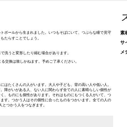
素
ルトボールから生まれました。いつもそばにいて、つぶらな瞳で見守
をもたらすことでしょう。
サ
メ
水で洗うと変形したり縮む場合があります。
よる交換は致しかねます。予めご了承ください。
界にはたくさんの人がいます。大人や子ども、背の高い人や低い人。
す。障がいがある人、ない人に関わらず全ての人に素晴らしい個性が
なく、ものにも個性があります。それはものにもつくる人がいて、つ
ります。つかう人はその個性に合ったものをつかいます。全ての人の
る人とつかう人をつなぎます。