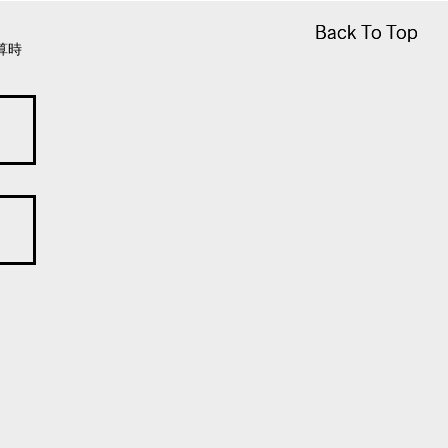
Back To Top
Back To Top
算時