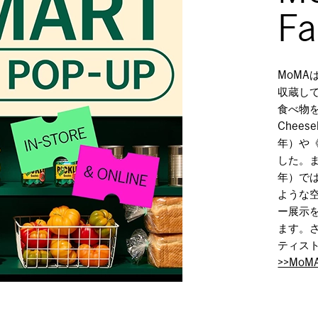
Fa
MoM
収蔵し
食べ物
Cheeseb
年）や《P
した。ま
年）で
ような
ー展示
ます。
ティス
>>MoM