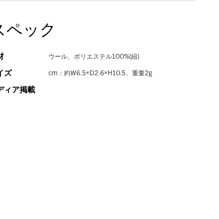
スペック
材
ウール、ポリエステル100%(紐)
イズ
cm：約W6.5×D2.6×H10.5、重量2g
ディア掲載