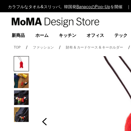
カラフルなタオル&スリッパ。韓国発
BanacoのPop-Up
を開催 ｜
MoMA
Design
Store
新商品
ホーム
キッチン
オフィス
テック
TOP
ファッション
財布 & カードケース & キーホルダー