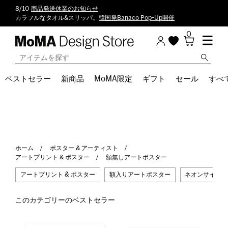
8/10
商品発送休業のお知らせ
カラフルなタオル&スリッパ。
韓国発Banaco Pop-Up開催
0
ベストセラー
新商品
MoMA限定
ギフト
セール
すべ
ホーム
ポスター & アーティスト
アートプリント & ポスター
額無しアートポスター
アートプリント & ポスター
額入りアートポスター
ネオンサイン &
このカテゴリーのベストセラー