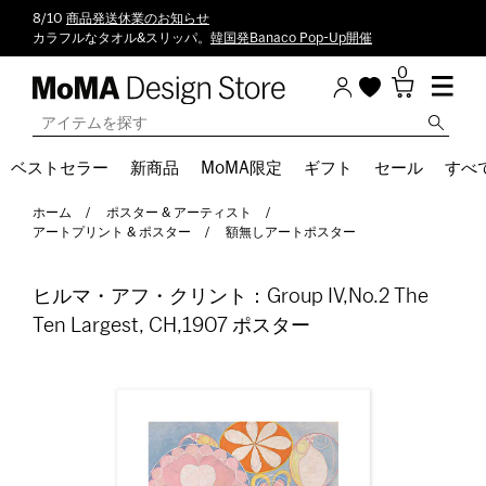
8/10
商品発送休業のお知らせ
カラフルなタオル&スリッパ。
韓国発Banaco Pop-Up開催
0
ベストセラー
新商品
MoMA限定
ギフト
セール
すべ
ホーム
ポスター & アーティスト
アートプリント & ポスター
額無しアートポスター
ヒルマ・アフ・クリント：Group IV,No.2 The
Ten Largest, CH,1907 ポスター