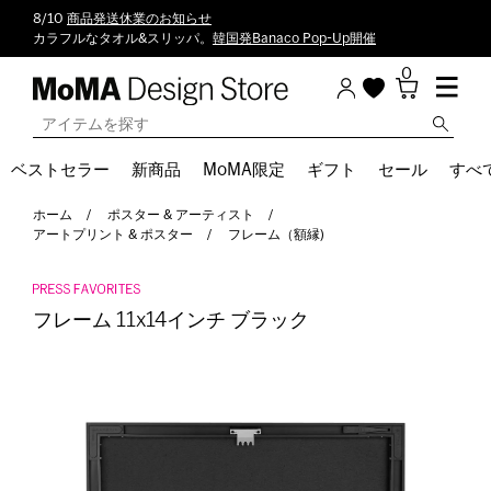
8/10
商品発送休業のお知らせ
カラフルなタオル&スリッパ。
韓国発Banaco Pop-Up開催
0
ベストセラー
新商品
MoMA限定
ギフト
セール
すべ
ホーム
ポスター & アーティスト
アートプリント & ポスター
フレーム（額縁)
フレーム 11x14インチ ブラック