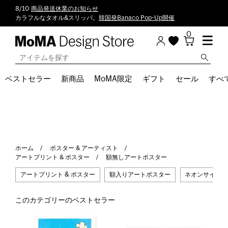
8/10
商品発送休業のお知らせ
カラフルなタオル&スリッパ。
韓国発Banaco Pop-Up開催
0
ベストセラー
新商品
MoMA限定
ギフト
セール
すべ
ホーム
ポスター & アーティスト
アートプリント & ポスター
額無しアートポスター
アートプリント & ポスター
額入りアートポスター
ネオンサイン &
このカテゴリーのベストセラー