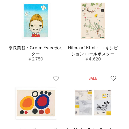
奈良美智：Green Eyes ポス
Hilma af Klint： エキシビ
ター
ション ロールポスター
￥2,750
￥4,620