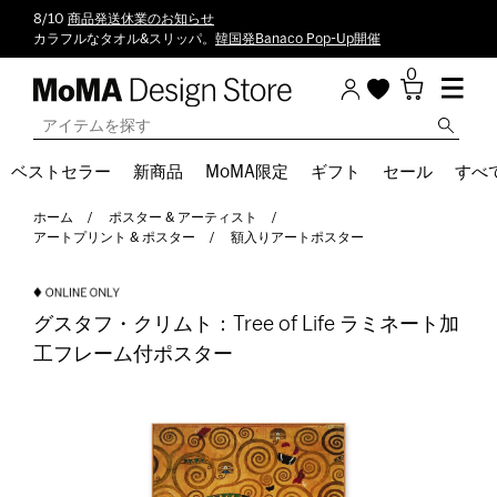
8/10
商品発送休業のお知らせ
カラフルなタオル&スリッパ。
韓国発Banaco Pop-Up開催
0
ベストセラー
新商品
MoMA限定
ギフト
セール
すべ
ホーム
ポスター & アーティスト
アートプリント & ポスター
額入りアートポスター
グスタフ・クリムト：Tree of Life ラミネート加
工フレーム付ポスター