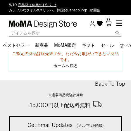
8/10
商品発送休業のお知らせ
カラフルなタオル&スリッパ。
韓国発Banaco Pop-Up開催
0
ベストセラー
新商品
MoMA限定
ギフト
セール
すべ
申し訳ございません。
ご指定の商品は販売終了か、ただ今お取扱いできない商品
です。
ホームへ戻る
Back To Top
※通常商品税込計算時
15,000円以上配送料無料
Get Email Updates
(メルマガ登録)