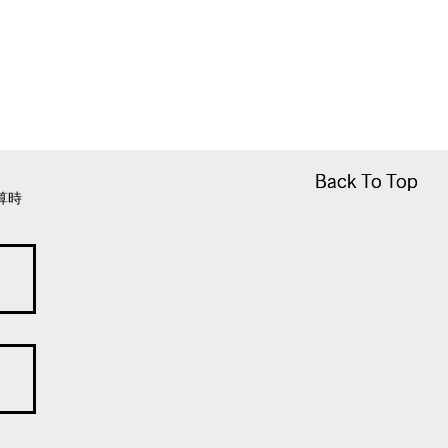
Back To Top
Back To Top
算時