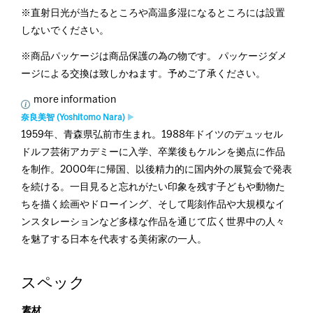
※直射日光が当たるところや高温多湿になるところには設置
しないでください。
※商品パッケージは商品保護の為の物です。 パッケージダメ
ージによる交換は致しかねます。予めご了承ください。
more information
奈良美智 (Yoshitomo Nara)
1959年、青森県弘前市生まれ。1988年ドイツのデュッセル
ドルフ芸術アカデミーに入学、卒業後もケルンを拠点に作品
を制作。2000年に帰国、以後精力的に国内外の展覧会で発表
を続ける。一目見ると忘れがたい印象を残す子どもや動物た
ちを描く絵画やドローイング、そして彫刻作品や大規模なイ
ンスタレーションなど多様な作品を通じて広く世界中の人々
を魅了する日本を代表する美術家の一人。
スペック
素材