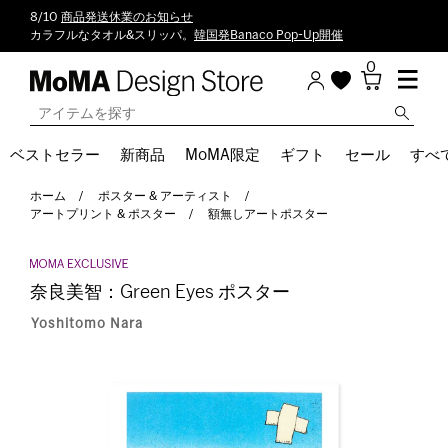
8/10
商品発送休業のお知らせ
カラフルなタオル&スリッパ。
韓国発Banaco Pop-Up開催
0
ベストセラー
新商品
MoMA限定
ギフト
セール
すべ
ホーム
ポスター & アーティスト
アートプリント & ポスター
額無しアートポスター
奈良美智：Green Eyes ポスター
Yoshitomo Nara