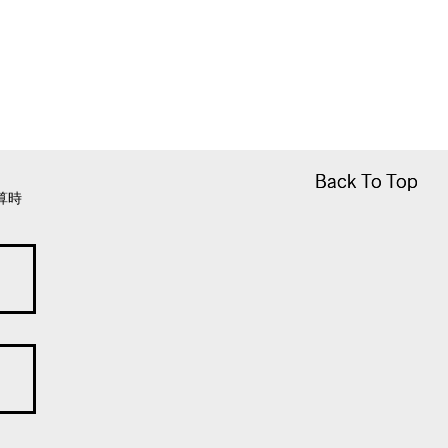
Back To Top
Back To Top
算時