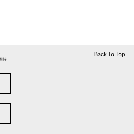
Back To Top
Back To Top
算時