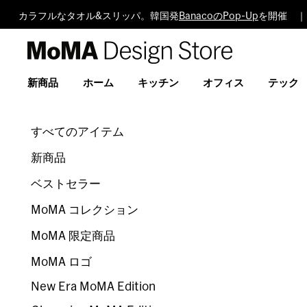
カラフルなタオル&スリッパ。韓国発
BanacoのPop-Up
を開催 ｜
MoMA
Design
Store
新商品
ホーム
キッチン
オフィス
テック
すべてのアイテム
新商品
ベストセラー
MoMA コレクション
MoMA 限定商品
MoMA ロゴ
New Era MoMA Edition