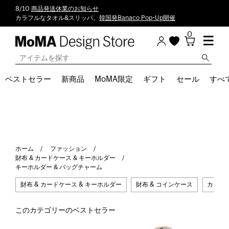
8/10
商品発送休業のお知らせ
カラフルなタオル&スリッパ。
韓国発Banaco Pop-Up開催
0
ベストセラー
新商品
MoMA限定
ギフト
セール
すべ
ホーム
ファッション
財布 & カードケース & キーホルダー
キーホルダー & バッグチャーム
財布 & カードケース & キーホルダー
財布 & コインケース
カードケ
このカテゴリーのベストセラー