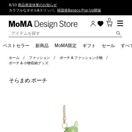
8/10
商品発送休業のお知らせ
カラフルなタオル&スリッパ。
韓国発Banaco Pop-Up開催
0
ベストセラー
新商品
MoMA限定
ギフト
セール
すべ
ホーム
ファッション
ポーチ & ファッション小物
ポーチ & 小物収納グッズ
そらまめ ポーチ