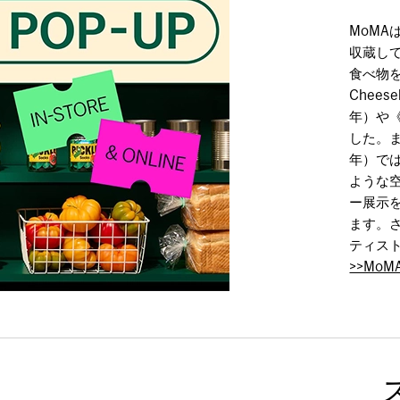
MoM
収蔵し
食べ物
Cheeseb
年）や《P
した。ま
年）で
ような
ー展示
ます。
ティス
>>MoM