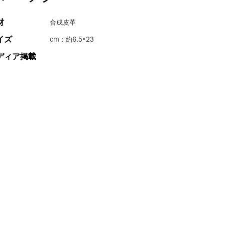
材
合成皮革
イズ
cm：約6.5×23
ディア掲載