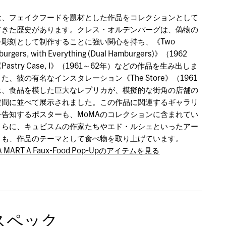
Aは、フェイクフードを題材とした作品をコレクションとして
てきた歴史があります。クレス・オルデンバーグは、偽物の
を彫刻として制作することに強い関心を持ち、《Two
urgers, with Everything (Dual Hamburgers)》（1962
astry Case, I》（1961～62年）などの作品を生み出しま
た、彼の有名なインスタレーション《The Store》（1961
は、食品を模した巨大なレプリカが、模擬的な街角の店舗の
空間に並べて展示されました。この作品に関連するギャラリ
を告知するポスターも、MoMAのコレクションに含まれてい
さらに、キュビスムの作家たちやエド・ルシェといったアー
トも、作品のテーマとして食べ物を取り上げています。
A MART A Faux-Food Pop-Upのアイテムを見る
スペック