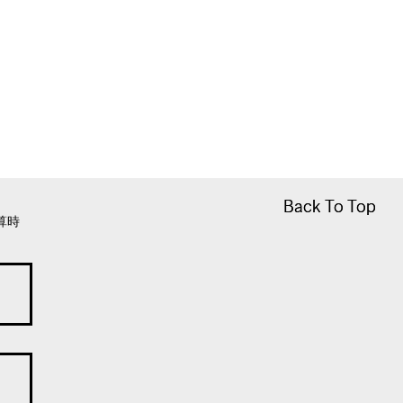
Back To Top
Back To Top
算時