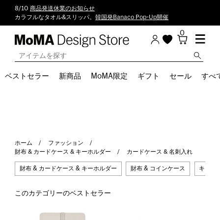
8/10
商品発送休業のお知らせ
カラフルなタオル&スリッパ。
韓国発Banaco Pop-Up開催
0
ベストセラー
新商品
MoMA限定
ギフト
セール
すべ
ホーム
ファッション
財布 & カードケース & キーホルダー
カードケース & 名刺入れ
財布 & カードケース & キーホルダー
財布 & コインケース
キーホル
このカテゴリーのベストセラー