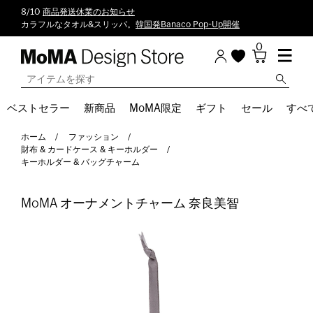
8/10
商品発送休業のお知らせ
カラフルなタオル&スリッパ。
韓国発Banaco Pop-Up開催
0
ベストセラー
新商品
MoMA限定
ギフト
セール
すべ
ホーム
ファッション
財布 & カードケース & キーホルダー
キーホルダー & バッグチャーム
MoMA オーナメントチャーム 奈良美智