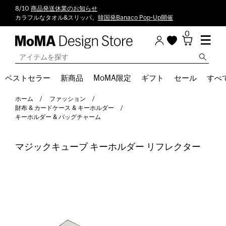
8/10
商品発送休業のお知らせ
カラフルなタオル&スリッパ。
韓国発Banaco Pop-Up開催
0
ベストセラー
新商品
MoMA限定
ギフト
セール
すべ
ホーム
ファッション
財布 & カードケース & キーホルダー
キーホルダー & バッグチャーム
マジックキューブ キーホルダー リフレクター