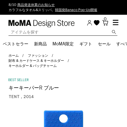
8/10
商品発送休業のお知らせ
カラフルなタオル&スリッパ。
韓国発Banaco Pop-Up開催
0
ベストセラー
新商品
MoMA限定
ギフト
セール
すべ
ホーム
ファッション
財布 & カードケース & キーホルダー
キーホルダー & バッグチャーム
キーキーパーR ブルー
TENT，2014